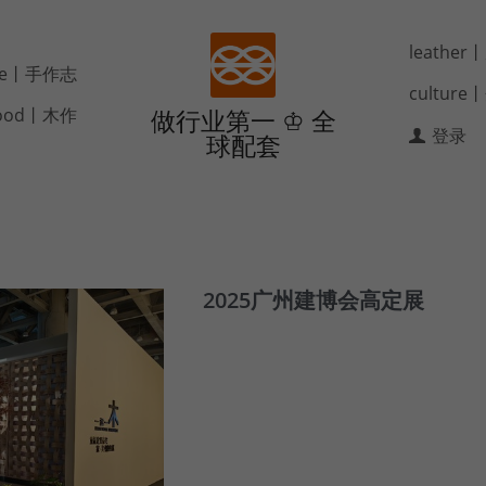
leathe
de丨手作志
cultur
ood丨木作
做行业第一 ♔ 全
登录
球配套
2025广州建博会高定展