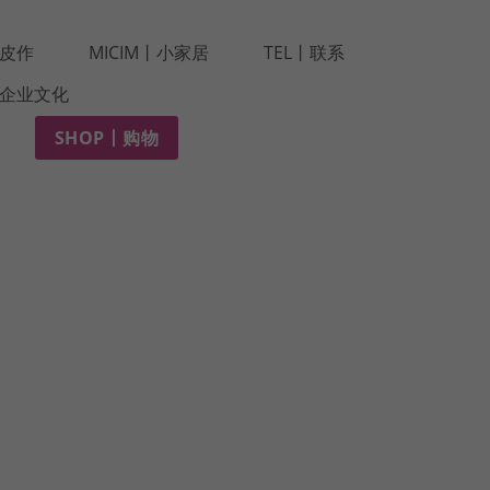
r丨皮作
MICIM丨小家居
TEL丨联系
e丨企业文化
SHOP丨购物