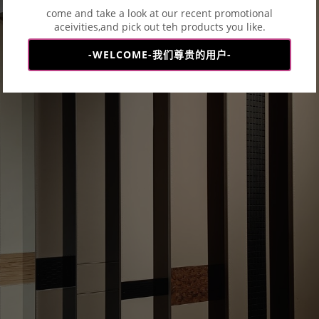
come and take a look at our recent promotional
aceivities,and pick out teh products you like.
-WELCOME-我们尊贵的用户-