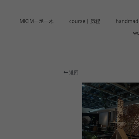
MICIM一丞一木
course丨历程
handma
w
返回