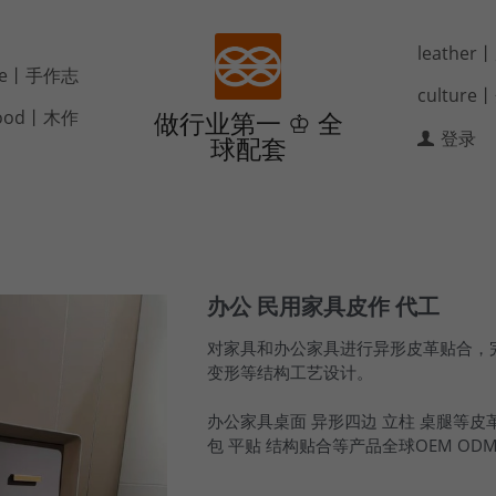
leathe
de丨手作志
cultur
ood丨木作
做行业第一 ♔ 全
登录
球配套
办公 民用家具皮作 代工
对家具和办公家具进行异形皮革贴合，
变形等结构工艺设计。
办公家具桌面 异形四边 立柱 桌腿等皮革
包 平贴 结构贴合等产品全球OEM OD