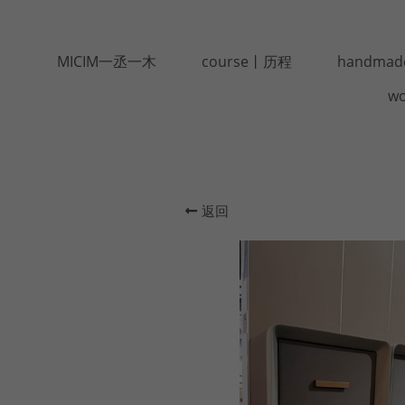
MICIM一丞一木
course丨历程
handma
w
返回