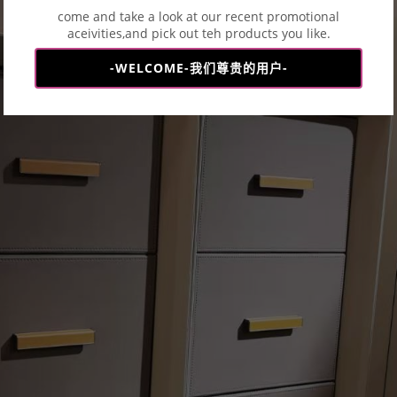
come and take a look at our recent promotional
aceivities,and pick out teh products you like.
-WELCOME-我们尊贵的用户-