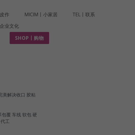
r丨皮作
MICIM丨小家居
TEL丨联系
e丨企业文化
SHOP丨购物
完美解决收口 胶粘
包覆 车线 软包 硬
M代工